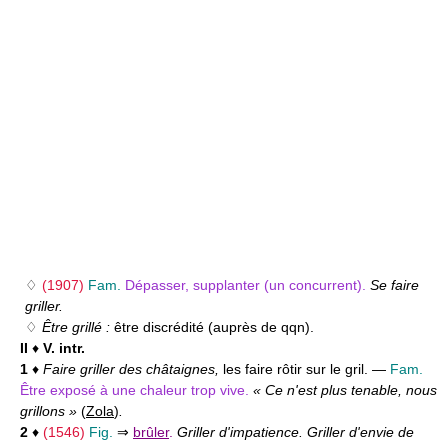
♢
(1907)
Fam.
Dépasser, supplanter (un concurrent).
Se faire
griller.
♢
Être grillé :
être discrédité (auprès de qqn).
II
♦
V. intr.
1
♦
Faire griller des châtaignes,
les faire rôtir sur le gril. —
Fam.
Être exposé à une chaleur trop vive.
« Ce n'est plus tenable, nous
grillons »
(
Zola
)
.
2
♦
(1546)
Fig.
⇒
brûler
.
Griller d'impatience. Griller d'envie de