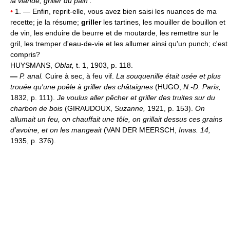
la viande; griller du pain :
•
1. — Enfin, reprit-elle, vous avez bien saisi les nuances de ma
recette; je la résume;
griller
les tartines, les mouiller de bouillon et
de vin, les enduire de beurre et de moutarde, les remettre sur le
gril, les tremper d'eau-de-vie et les allumer ainsi qu'un punch; c'est
compris?
HUYSMANS,
Oblat,
t. 1, 1903, p. 118.
—
P. anal.
Cuire à sec, à feu vif.
La souquenille était usée et plus
trouée qu'une poêle à griller des châtaignes
(HUGO,
N.-D. Paris,
1832, p. 111).
Je voulus aller pêcher et griller des truites sur du
charbon de bois
(GIRAUDOUX,
Suzanne,
1921, p. 153).
On
allumait un feu, on chauffait une tôle, on grillait dessus ces grains
d'avoine, et on les mangeait
(VAN DER MEERSCH,
Invas. 14,
1935, p. 376).