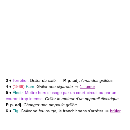
3
♦
Torréfier.
Griller du café.
—
P. p. adj.
Amandes grillées.
4
♦
(1866)
Fam.
Griller une cigarette.
⇒
1. fumer
.
5
♦
Électr.
Mettre hors d'usage par un court-circuit ou par un
courant trop intense.
Griller le moteur d'un appareil électrique.
—
P. p. adj.
Changer une ampoule grillée.
6
♦
Fig.
Griller un feu rouge,
le franchir sans s'arrêter. ⇒
brûler
.