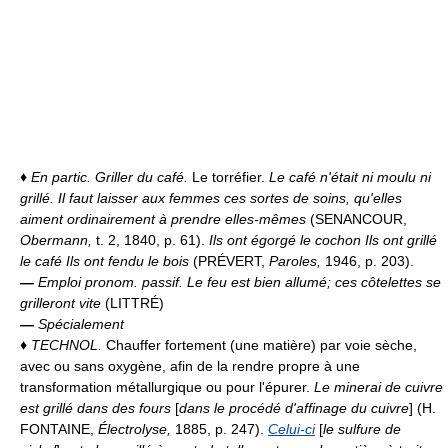
♦
En partic.
Griller du café.
Le torréfier.
Le café n'était ni moulu ni
grillé. Il faut laisser aux femmes ces sortes de soins, qu'elles
aiment ordinairement à prendre elles-mêmes
(SENANCOUR,
Obermann,
t. 2, 1840, p. 61).
Ils ont égorgé le cochon Ils ont grillé
le café Ils ont fendu le bois
(PRÉVERT,
Paroles,
1946, p. 203).
—
Emploi pronom. passif.
Le feu est bien allumé; ces côtelettes se
grilleront vite
(LITTRÉ)
—
Spécialement
♦
TECHNOL.
Chauffer fortement (une matière) par voie sèche,
avec ou sans oxygène, afin de la rendre propre à une
transformation métallurgique ou pour l'épurer.
Le minerai de cuivre
est grillé dans des fours
[
dans le procédé d'affinage du cuivre
] (H.
FONTAINE,
Électrolyse,
1885, p. 247).
Celui-ci
[
le sulfure de