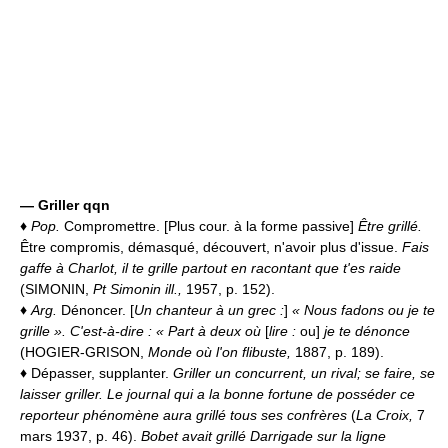
—
Griller qqn
♦
Pop.
Compromettre. [Plus cour. à la forme passive]
Être grillé.
Être compromis, démasqué, découvert, n'avoir plus d'issue.
Fais
gaffe à Charlot, il te grille partout en racontant que t'es raide
(SIMONIN,
Pt Simonin ill.,
1957, p. 152).
♦
Arg.
Dénoncer. [
Un chanteur à un grec :
]
« Nous fadons ou je te
grille ». C'est-à-dire : « Part à deux où
[
lire :
ou]
je te dénonce
(HOGIER-GRISON,
Monde où l'on flibuste,
1887, p. 189).
♦
Dépasser, supplanter.
Griller un concurrent, un rival; se faire, se
laisser griller.
Le journal qui a la bonne fortune de posséder ce
reporteur phénomène aura grillé tous ses confrères
(
La Croix,
7
mars 1937, p. 46).
Bobet avait grillé Darrigade sur la ligne