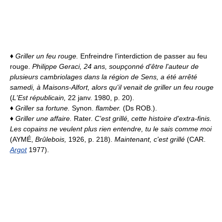
♦
Griller un feu rouge.
Enfreindre l'interdiction de passer au feu
rouge.
Philippe Geraci, 24 ans, soupçonné d'être l'auteur de
plusieurs cambriolages dans la région de Sens, a été arrêté
samedi, à Maisons-Alfort, alors qu'il venait de griller un feu rouge
(
L'Est républicain,
22 janv. 1980, p. 20).
♦
Griller sa fortune.
Synon.
flamber.
(Ds ROB.).
♦
Griller une affaire.
Rater.
C'est grillé, cette histoire d'extra-finis.
Les copains ne veulent plus rien entendre, tu le sais comme moi
(AYMÉ,
Brûlebois,
1926, p. 218).
Maintenant, c'est grillé
(CAR.
Argot
1977).