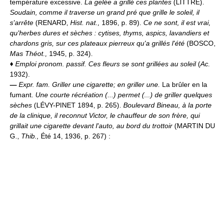
température excessive.
La gelée a grillé ces plantes
(LITTRÉ).
Soudain, comme il traverse un grand pré que grille le soleil, il
s'arrête
(RENARD,
Hist. nat.,
1896, p. 89).
Ce ne sont, il est vrai,
qu'herbes dures et sèches : cytises, thyms, aspics, lavandiers et
chardons gris, sur ces plateaux pierreux qu'a grillés l'été
(BOSCO,
Mas Théot.,
1945, p. 324).
♦
Emploi pronom. passif.
Ces fleurs se sont grillées au soleil
(
Ac.
1932).
—
Expr. fam.
Griller une cigarette; en griller une.
La brûler en la
fumant.
Une courte récréation (...) permet (...) de griller quelques
sèches
(LÉVY-PINET 1894, p. 265).
Boulevard Bineau, à la porte
de la clinique, il reconnut Victor, le chauffeur de son frère, qui
grillait une cigarette devant l'auto, au bord du trottoir
(MARTIN DU
G.,
Thib.,
Été 14, 1936, p. 267) :