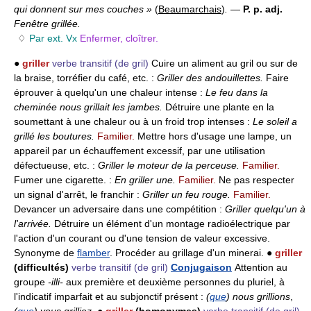
qui donnent sur mes couches »
(
Beaumarchais
)
.
—
P. p. adj.
Fenêtre grillée.
♢
Par ext. Vx
Enfermer, cloîtrer.
●
griller
verbe transitif
(de gril)
Cuire un aliment au gril ou sur de
la braise, torréfier du café, etc. :
Griller des andouillettes.
Faire
éprouver à quelqu'un une chaleur intense :
Le feu dans la
cheminée nous grillait les jambes.
Détruire une plante en la
soumettant à une chaleur ou à un froid trop intenses :
Le soleil a
grillé les boutures.
Familier.
Mettre hors d'usage une lampe, un
appareil par un échauffement excessif, par une utilisation
défectueuse, etc. :
Griller le moteur de la perceuse.
Familier.
Fumer une cigarette. :
En griller une.
Familier.
Ne pas respecter
un signal d'arrêt, le franchir :
Griller un feu rouge.
Familier.
Devancer un adversaire dans une compétition :
Griller quelqu'un à
l'arrivée.
Détruire un élément d'un montage radioélectrique par
l'action d'un courant ou d'une tension de valeur excessive.
Synonyme de
flamber
. Procéder au grillage d'un minerai. ●
griller
(difficultés)
verbe transitif
(de gril)
Conjugaison
Attention au
groupe
-illi-
aux première et deuxième personnes du pluriel, à
l'indicatif imparfait et au subjonctif présent :
(
que
) nous grillions
,
(
que
) vous grilliez
. ●
griller
(homonymes)
verbe transitif
(de gril)