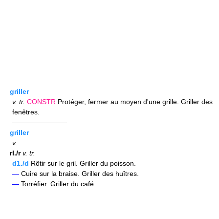
griller
v.
tr.
CONSTR
Protéger, fermer au moyen d'une grille. Griller des
fenêtres.
————————
griller
v.
rI./r
v.
tr.
d1./d
Rôtir sur le gril. Griller du poisson.
—
Cuire sur la braise. Griller des huîtres.
—
Torréfier. Griller du café.