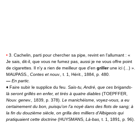
•
3. Cachelin, parti pour chercher sa pipe, revint en l'allumant : «
Je sais, dit-il, que vous ne fumez pas, aussi je ne vous offre point
de cigarettes. Il n'y a rien de meilleur que d'en
griller
une ici (...) ».
MAUPASS.,
Contes et nouv.,
t. 1, Hérit., 1884, p. 480.
—
En partic.
♦
Faire subir le supplice du feu.
Sais-tu, André, que ces brigands-
là seront grillés en enfer, et tirés à quatre diables
(TOEPFFER,
Nouv. genev.,
1839, p. 378).
Le manichéisme, voyez-vous, a eu
certainement du bon, puisqu'on l'a noyé dans des flots de sang; à
la fin du douzième siècle, on grilla des milliers d'Albigeois qui
pratiquaient cette doctrine
(HUYSMANS,
Là-bas,
t. 1, 1891, p. 96).