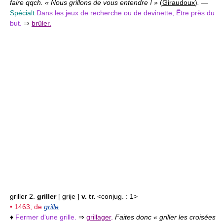
faire qqch. « Nous grillons de vous entendre ! »
(
Giraudoux
)
.
—
Spécialt
Dans les jeux de recherche ou de devinette, Être près du
but.
⇒
brûler.
griller 2.
griller
[ grije ]
v. tr.
<conjug. : 1>
• 1463; de
grille
♦
Fermer d'une grille.
⇒
grillager
.
Faites donc « griller les croisées