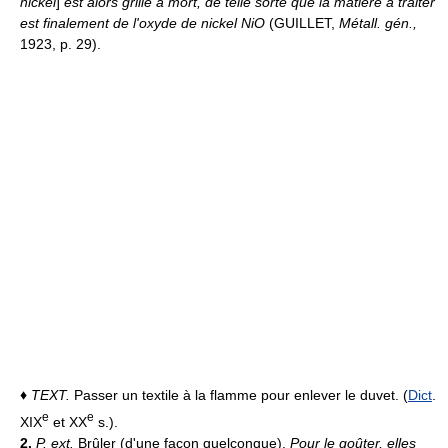
nickel
]
est alors grillé à mort, de telle sorte que la matière à traiter
est finalement de l'oxyde de nickel NiO
(GUILLET,
Métall. gén.,
1923, p. 29).
♦
TEXT.
Passer un textile à la flamme pour enlever le duvet. (
Dict
.
e
e
XIX
et XX
s.).
2.
P. ext.
Brûler (d'une façon quelconque).
Pour le goûter, elles