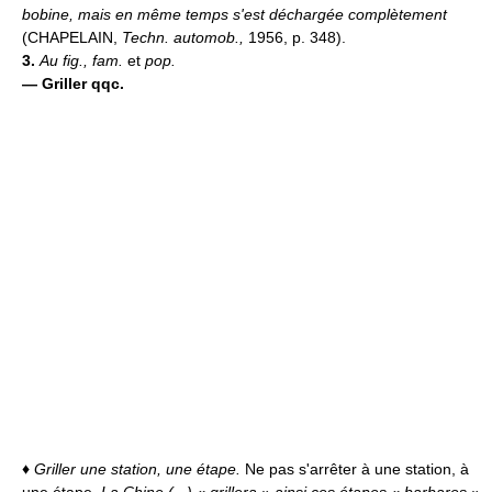
bobine, mais en même temps s'est déchargée complètement
(CHAPELAIN,
Techn. automob.,
1956, p. 348).
3.
Au fig., fam.
et
pop.
—
Griller qqc.
♦
Griller une station, une étape.
Ne pas s'arrêter à une station, à
une étape.
La Chine (...) « grillera » ainsi ces étapes « barbares »