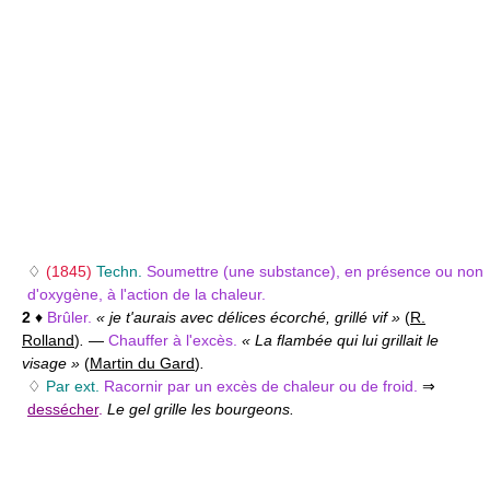
♢
(1845)
Techn.
Soumettre (une substance), en présence ou non
d'oxygène, à l'action de la chaleur.
2
♦
Brûler.
« je t'aurais avec délices écorché, grillé vif »
(
R.
Rolland
)
.
—
Chauffer à l'excès.
« La flambée qui lui grillait le
visage »
(
Martin du Gard
)
.
♢
Par ext.
Racornir par un excès de chaleur ou de froid.
⇒
dessécher
.
Le gel grille les bourgeons.