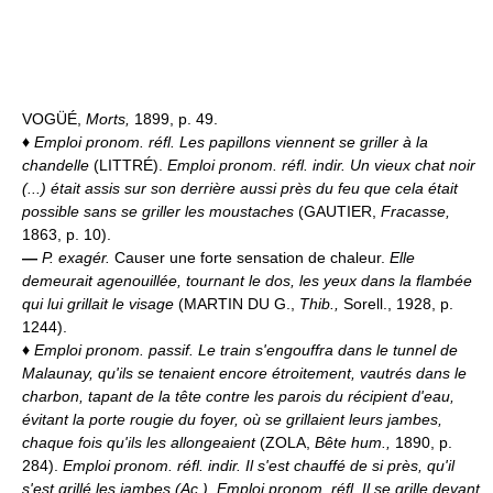
VOGÜÉ,
Morts,
1899, p. 49.
♦
Emploi pronom. réfl.
Les papillons viennent se griller à la
chandelle
(LITTRÉ).
Emploi pronom. réfl. indir.
Un vieux chat noir
(...) était assis sur son derrière aussi près du feu que cela était
possible sans se griller les moustaches
(GAUTIER,
Fracasse,
1863, p. 10).
—
P. exagér.
Causer une forte sensation de chaleur.
Elle
demeurait agenouillée, tournant le dos, les yeux dans la flambée
qui lui grillait le visage
(MARTIN DU G.,
Thib.,
Sorell., 1928, p.
1244).
♦
Emploi pronom. passif.
Le train s'engouffra dans le tunnel de
Malaunay, qu'ils se tenaient encore étroitement, vautrés dans le
charbon, tapant de la tête contre les parois du récipient d'eau,
évitant la porte rougie du foyer, où se grillaient leurs jambes,
chaque fois qu'ils les allongeaient
(ZOLA,
Bête hum.,
1890, p.
284).
Emploi pronom. réfl. indir.
Il s'est chauffé de si près, qu'il
s'est grillé les jambes (
Ac.
).
Emploi pronom. réfl.
Il se grille devant