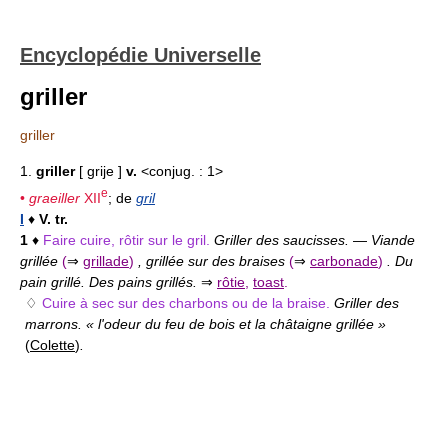
Encyclopédie Universelle
griller
griller
1.
griller
[ grije ]
v.
<conjug. : 1>
e
•
graeiller
XII
; de
gril
I
♦
V. tr.
1
♦
Faire cuire, rôtir sur le gril.
Griller des saucisses.
—
Viande
grillée
(
⇒
grillade
)
, grillée sur des braises
(
⇒
carbonade
)
. Du
pain grillé. Des pains grillés.
⇒
rôtie
,
toast
.
♢
Cuire à sec sur des charbons ou de la braise.
Griller des
marrons. « l'odeur du feu de bois et la châtaigne grillée »
(
Colette
)
.