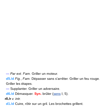
—
Par ext.
Fam.
Griller un moteur.
d5./d
Fig.
,
Fam.
Dépasser sans s'arrêter. Griller un feu rouge.
Griller les étapes.
—
Supplanter. Griller un adversaire.
d6./d
Démasquer.
Syn.
brûler (
sens
I, 5).
rII./r
v.
intr.
d1./d
Cuire, rôtir sur un gril. Les brochettes grillent.