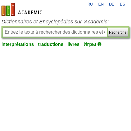
RU
EN
DE
ES
fr-academic.com
Dictionnaires et Encyclopédies sur 'Academic'
Recherche!
interprétations
traductions
livres
Игры ⚽